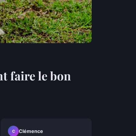
 faire le bon
Clémence
C