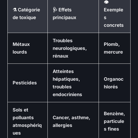
👁️
⚗️ Catégorie
🩺 Effets
Exemple
de toxique
principaux
s
concrets
Troubles
Métaux
Plomb,
neurologiques,
lourds
mercure
rénaux
Atteintes
hépatiques,
Organoc
Pesticides
troubles
hlorés
endocriniens
Sols et
Benzène,
polluants
Cancer, asthme,
particule
atmosphériq
allergies
s fines
ues